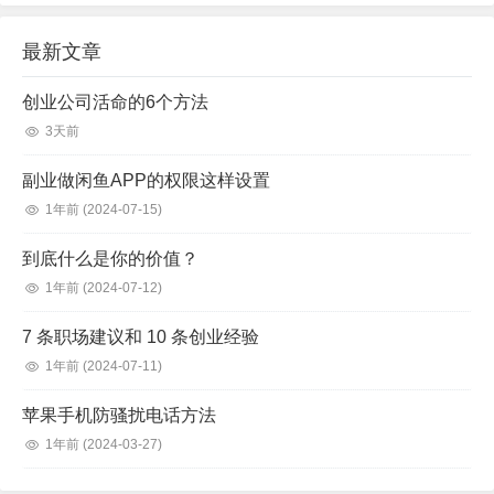
而且随时可被替代。注意，社会上真正有价值的能力，永远是业务、人
际、口碑。因为这些能力，看得见 能变现，离钱最近。而且，大部分工
最新文章
作你干个两三年，技能已经到头了。所以，还是要思路...
创业公司活命的6个方法
3天前
副业做闲鱼APP的权限这样设置
1年前
(2024-07-15)
到底什么是你的价值？
1年前
(2024-07-12)
7 条职场建议和 10 条创业经验
1年前
(2024-07-11)
苹果手机防骚扰电话方法
1年前
(2024-03-27)