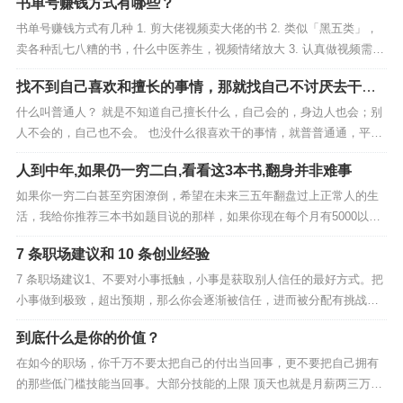
书单号赚钱方式有哪些？
要光听他说了什么，重点是他没说什么，他没说的是关键。所以我把采
访中，他那跳跃性的话，补全，你再看看。他的账是这么算...
书单号赚钱方式有几种 1. 剪大佬视频卖大佬的书 2. 类似「黑五类」，
卖各种乱七八糟的书，什么中医养生，视频情绪放大 3. 认真做视频需要
你有极高的认知，极其难 好书都没什么cps佣金，垃圾书才有，中期不
找不到自己喜欢和擅长的事情，那就找自己不讨厌去干的
看好这个项目，短期小白可以用来练手找反馈。...
事情，持续边学边干边分享，剩下的交给时间
什么叫普通人？ 就是不知道自己擅长什么，自己会的，身边人也会；别
人不会的，自己也不会。 也没什么很喜欢干的事情，就普普通通，平淡
无奇。 这应该是多数人的现状，很正常。 但是仔细想想，一定有一个
人到中年,如果仍一穷二白,看看这3本书,翻身并非难事
点，你比身边的人，更不讨厌去干吧？ 仔细想想，一定有的。 比如，比
很多人...
如果你一穷二白甚至穷困潦倒，希望在未来三五年翻盘过上正常人的生
活，我给你推荐三本书如题目说的那样，如果你现在每个月有5000以上
的工资收入或者其他收入，我觉得我下面说的这些话你可能就听不进
7 条职场建议和 10 条创业经验
去，趁早关闭这篇文章，以免浪费时间。文章内容是根据我的感受和经
验写出来的，主观性较强，不具备普适性，还望别有太高...
7 条职场建议1、不要对小事抵触，小事是获取别人信任的最好方式。把
小事做到极致，超出预期，那么你会逐渐被信任，进而被分配有挑战的
事情。2、如果你对未来迷茫，那么不妨先专注现在，做好当下事情。
到底什么是你的价值？
3、积累影响力是任何行业，任何时候都值得去做的一件事，而分享是最
有效建立影响力的方式，没有之一。4、用创业的心...
在如今的职场，你千万不要太把自己的付出当回事，更不要把自己拥有
的那些低门槛技能当回事。大部分技能的上限 顶天也就是月薪两三万，