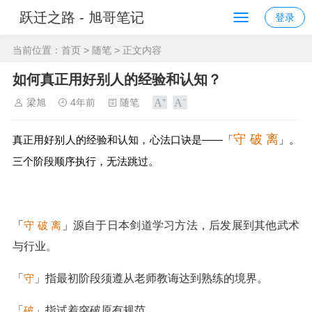
跃迁之路 - 旭哥笔记
登录
当前位置：
首页
>
随笔
> 正文内容
如何真正用好别人的经验和认知？
梁旭
4年前
随笔
守 破 离
真正用好别人的经验和认知，心法口诀是——「
」。
三个阶段顺序执行，无法跳过。
「
守 破 离
」
源自于日本剑道学习方法，后发展到其他武术
与行业。
「
守
」指最初阶段须遵从老师教诲达到熟练的境界。
「
破
」指试着突破原有规范。