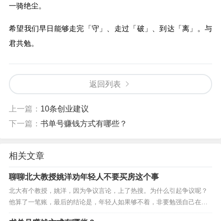
一骑绝尘。
希望我们早日能够走完「守」、走过「破」、到达「离」。与
君共勉。
返回列表
上一篇：
10条创业建议
下一篇：
书单号赚钱方式有哪些？
相关文章
聊聊北大教授姚洋劝年轻人不要买房这个事
北大有个教授，姚洋，因为争议言论，上了热搜。为什么引起争议呢？
他算了一笔账，最后的结论是，年轻人如果够不着，非要勉强自己在大
城市买房，把生活都搭进去，不太值得。我常说，听中国人说话，你不