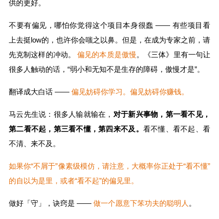
供的更好。
不要有偏见，哪怕你觉得这个项目本身很蠢 —— 有些项目看
上去挺low的，也许你会嗤之以鼻。但是，在成为专家之前，请
先克制这样的冲动。
偏见的本质是傲慢
。《三体》里有一句让
很多人触动的话，“弱小和无知不是生存的障碍，傲慢才是”。
翻译成大白话 ——
偏见妨碍你学习。偏见妨碍你赚钱。
马云先生说：很多人输就输在，
对于新兴事物，第一看不见，
第二看不起，第三看不懂，第四来不及。
看不懂、看不起、看
不清、来不及。
如果你“不屑于”像素级模仿，请注意，大概率你正处于“看不懂”
的自以为是里，或者“看不起”的偏见里。
做好「守」，诀窍是 ——
做一个愿意下笨功夫的聪明人
。