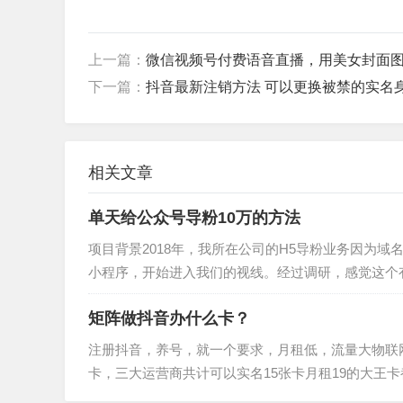
上一篇：
微信视频号付费语音直播，用美女封面
下一篇：
抖音最新注销方法 可以更换被禁的实名
相关文章
单天给公众号导粉10万的方法
项目背景2018年，我所在公司的H5导粉业务因为域
小程序，开始进入我们的视线。经过调研，感觉这个
问的，所做的类型仍然是我们的“一招鲜”：魔法变脸。变
矩阵做抖音办什么卡？
注册抖音，养号，就一个要求，月租低，流量大物联
卡，三大运营商共计可以实名15张卡月租19的大王卡
流量不收费https://partner.10046.mi.com/miMobil...